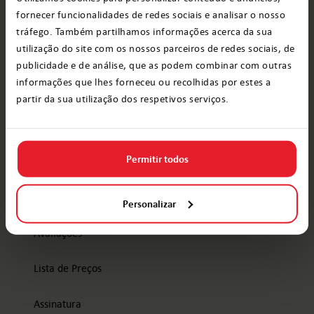
de
fornecer funcionalidades de redes sociais e analisar o nosso
Política de Dados da Elfi
e-
tráfego. Também partilhamos informações acerca da sua
mail:
utilização do site com os nossos parceiros de redes sociais, de
publicidade e de análise, que as podem combinar com outras
informações que lhes forneceu ou recolhidas por estes a
Produtos
partir da sua utilização dos respetivos serviços.
Vídeo do Papai Noel
Permitir todos
Grátis
Calendário do Advento
Personalizar
Avaliações
Lista de Preços
Assinatura