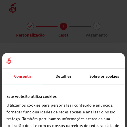
Avançar
para
conteúdos
elfi
2
3
Personalização
Cesta
Pagamento
Consentir
Detalhes
Sobre os cookies
Sua cesta
Este website utiliza cookies
Utilizamos cookies para personalizar conteúdo e anúncios,
Ainda está vazia...
crie sua
primeira
fornecer funcionalidades de redes sociais e analisar o nosso
mensagem!
tráfego. Também partilhamos informações acerca da sua
utilização do site com os nossos parceiros de redes sociais, de