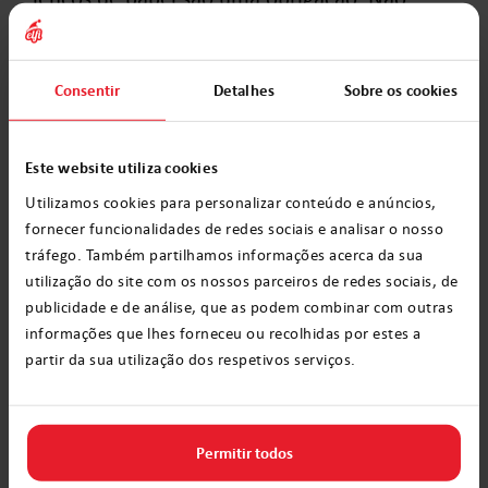
esquecem os livros e livros de colorir para
crianças, para que não se aborreçam na
Consentir
Detalhes
Sobre os cookies
viagem. Os desenhos animados devem
também matar eficazmente o tempo.
Este website utiliza cookies
Viajar de avião para o Natal
Utilizamos cookies para personalizar conteúdo e anúncios,
com as crianças
fornecer funcionalidades de redes sociais e analisar o nosso
tráfego. Também partilhamos informações acerca da sua
utilização do site com os nossos parceiros de redes sociais, de
Ao viajar para outro país, o melhor meio de
publicidade e de análise, que as podem combinar com outras
transporte será por avião. A maioria das
informações que lhes forneceu ou recolhidas por estes a
partir da sua utilização dos respetivos serviços.
companhias aéreas oferecem vôos gratuitos a
crianças com menos de dois anos de idade.
Acima desta idade, devem comprar a criança
Permitir todos
um lugar a bordo. Tal como acontece com as