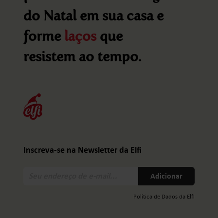
do Natal em sua casa e
forme
laços
que
resistem ao tempo.
Inscreva-se na Newsletter da Elfi
Seu
Adicionar
endereço
de
Política de Dados da Elfi
e-
mail: