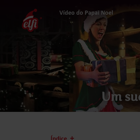
Avançar
para
Vídeo do Papai Noel
conteúdos
elfi
Um sué
Índice