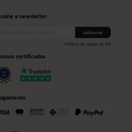
ssine a newsletter
eu
Adicionar
ndereço
e
Política de Dados da Elfi
-
ail:
ossos certificados
agamento