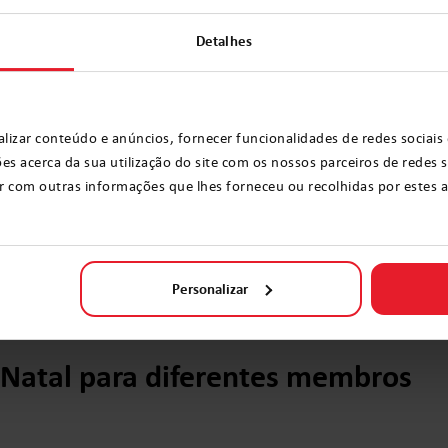
padrões e cores versáteis que apelarão a todos os
a comum pode tornar os suéteres mais coesos,
Detalhes
s individuais.
eres estão disponíveis em todos os tamanhos de
lizar conteúdo e anúncios, fornecer funcionalidades de redes sociais 
ultos como para crianças. Além disso, preste
acerca da sua utilização do site com os nossos parceiros de redes so
 deve ser confortável e encaixar na figura de cada
 com outras informações que lhes forneceu ou recolhidas por estes a p
ateriais de alta qualidade como algodão, lã ou
bilidade. Evite suéteres feitos de materiais que
Personalizar
r desconfortáveis de usar.
e Natal para diferentes membros