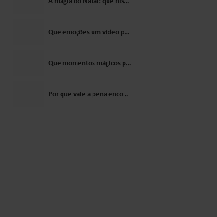
A magia do Natal: que histórias vale a pena contar às crianças sobre o Papai Noel?
Que emoções um vídeo personalizado do Papai Noel desperta nas crianças?
Que momentos mágicos podem ser criados com uma carta do Papai Noel?
Por que vale a pena encomendar um vídeo do Papai Noel como presente para uma criança?