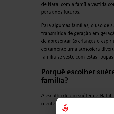
de Natal com a família vestida c
para anos futuros.
Para algumas famílias, o uso de s
transmitida de geração em geração
de apresentar às crianças o espíri
certamente uma atmosfera diverti
família se veste com estas roupas
Porquê escolher suéte
família?
A escolha de um suéter de Natal p
mente alguns factores chave.