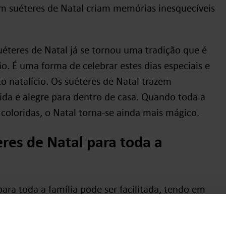
om suéteres de Natal criam memórias inesquecíveis
uéteres de Natal já se tornou uma tradição que é
. É uma forma de celebrar estes dias especiais e
to natalício. Os suéteres de Natal trazem
da e alegre para dentro de casa. Quando toda a
 coloridas, o Natal torna-se ainda mais mágico.
res de Natal para toda a
ara toda a família pode ser facilitada, tendo em