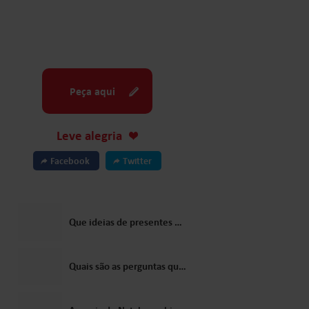
Peça aqui
Leve alegria
Facebook
Twitter
Que ideias de presentes para crianças o Papai Noel sugeriria?
Quais são as perguntas que as crianças mais costumam fazer ao Papai Noel?