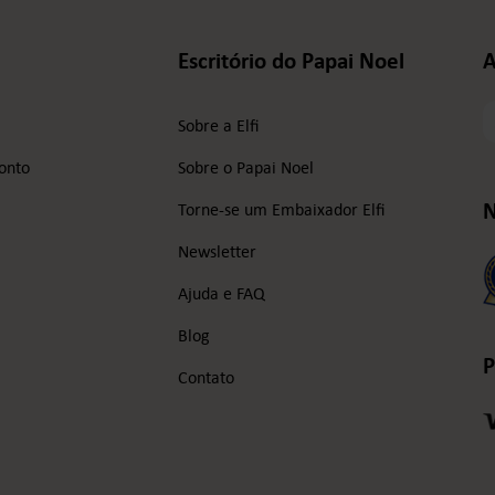
Escritório do Papai Noel
A
S
Sobre a Elfi
e
d
onto
Sobre o Papai Noel
e
m
N
Torne-se um Embaixador Elfi
Newsletter
Ajuda e FAQ
Blog
P
Contato