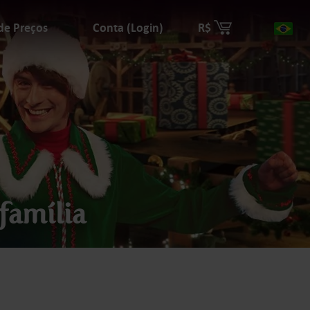
 de Preços
Conta (Login)
R$
Paí
família