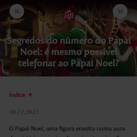
Avançar
para
conteúdos
Menu
Cesta
elfi
Segredos do número do Papai
Noel: é mesmo possível
telefonar ao Papai Noel?
Índice
30.11.2023
O Papai Noel, uma figura envolta numa aura