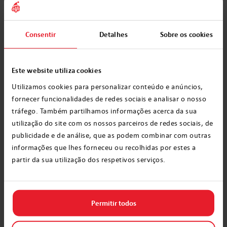
Outras formas criativas de
comunicar com o Papai Noel
Consentir
Detalhes
Sobre os cookies
O número de telefone é uma das muitas
Este website utiliza cookies
ferramentas que permitem às crianças
Utilizamos cookies para personalizar conteúdo e anúncios,
comunicar com o Papai Noel.
As cartas ao
fornecer funcionalidades de redes sociais e analisar o nosso
tráfego. Também partilhamos informações acerca da sua
Papai Noel continuam a ser populares e
utilização do site com os nossos parceiros de redes sociais, de
podem ser enviadas para um endereço
publicidade e de análise, que as podem combinar com outras
especial, e algumas organizações até
informações que lhes forneceu ou recolhidas por estes a
partir da sua utilização dos respetivos serviços.
escrevem de volta, dando às crianças
respostas do Papai Noel
. Existem também
aplicativos móveis que simulam uma
Permitir todos
conversa com o Papai Noel, bem como vários
eventos de Natal onde as crianças podem