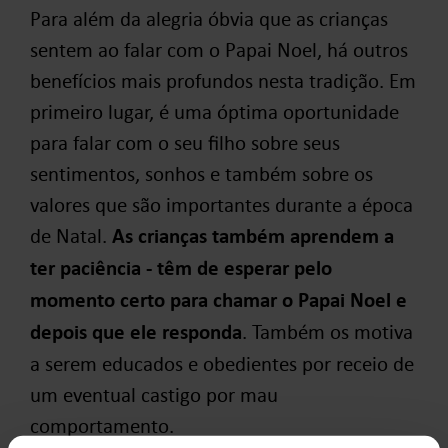
Para além da alegria óbvia que as crianças
sentem ao falar com o Papai Noel, há outros
benefícios mais profundos nesta tradição. Em
primeiro lugar, é uma óptima oportunidade
para falar com o seu filho sobre seus
sentimentos, sonhos e também sobre os
valores que são importantes durante a época
de Natal.
As crianças também aprendem a
ter paciência - têm de esperar pelo
momento certo para chamar o Papai Noel e
depois que ele responda
. Também os motiva
a serem educados e obedientes por receio de
um eventual castigo por mau
comportamento.