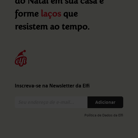
do Natal em sua casa e
forme
laços
que
resistem ao tempo.
Inscreva-se na Newsletter da Elfi
Seu
Adicionar
endereço
de
Política de Dados da Elfi
e-
mail: