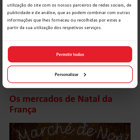
tronco queimado na lareira.
utilização do site com os nossos parceiros de redes sociais, de
publicidade e de análise, que as podem combinar com outras
informações que lhes forneceu ou recolhidas por estes a
Na Provença, a quantidade faz toda a
partir da sua utilização dos respetivos serviços.
diferença: são servidos 7 pratos - que
representam as
dores de Maria durante o
parto
- com 13 pães como acompanhamento
Permitir todos
e 13 sobremesas. Os ingredientes podem
variar, mas nenhum dos pratos leva carne
Personalizar
vermelha.
Os mercados de Natal da
França