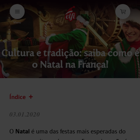
Avançar
para
conteúdos
Menu
Cesta
elfi
Cultura e tradição: saiba como é
o Natal na França!
Índice
03.01.2020
O
Natal
é uma das festas mais esperadas do