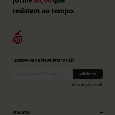
forme
laços
que
resistem ao tempo.
Inscreva-se na Newsletter da Elfi
Seu
Adicionar
endereço
de
Política de Dados da Elfi
e-
mail:
Produtos