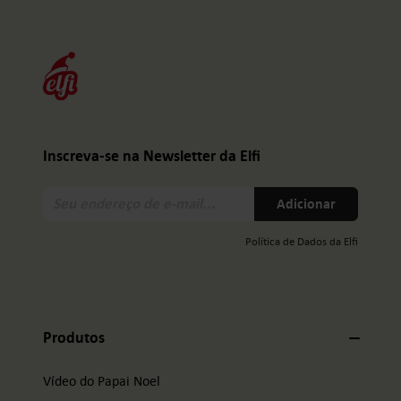
Inscreva-se na Newsletter da Elfi
Seu
Adicionar
endereço
de
Política de Dados da Elfi
e-
mail:
Produtos
Vídeo do Papai Noel