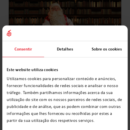
Consentir
Detalhes
Sobre os cookies
Graças ao trabalho duro dos duendes, o
Papai Noel consegue fazer todas as crianças
do mundo feliz e fazer a festa de Natal ainda
Este website utiliza cookies
mais especial.
Utilizamos cookies para personalizar conteúdo e anúncios,
fornecer funcionalidades de redes sociais e analisar o nosso
Você quer conhecer um Duende mais de
tráfego. Também partilhamos informações acerca da sua
utilização do site com os nossos parceiros de redes sociais, de
perto? Visite nosso site e conheça-os em
um
publicidade e de análise, que as podem combinar com outras
vídeo do Papai Noel personalizado
. Faça
informações que lhes forneceu ou recolhidas por estes a
agora seu
vídeo
!
partir da sua utilização dos respetivos serviços.