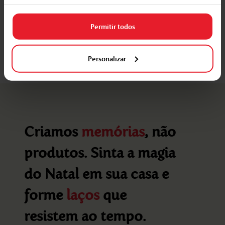
Permitir todos
Peça aqui
Personalizar
Criamos
memórias
, não
produtos. Sinta a magia
do Natal em sua casa e
forme
laços
que
resistem ao tempo.