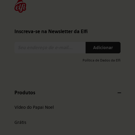
Inscreva-se na Newsletter da Elfi
Seu
Adicionar
endereço
de
Política de Dados da Elfi
e-
mail:
Produtos
Vídeo do Papai Noel
Grátis