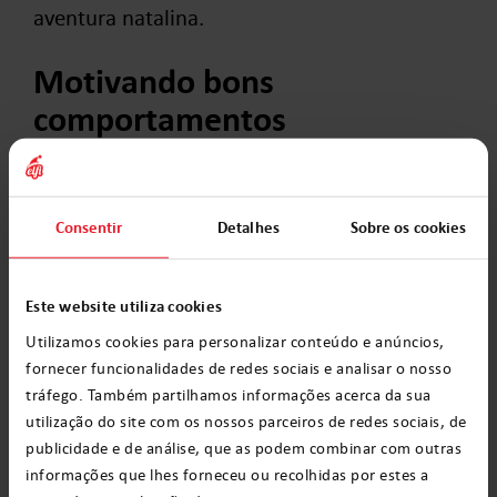
aventura natalina.
Motivando bons
comportamentos
A carta do Papai Noel também pode ser uma
maneira sutil de incentivar as crianças a
Consentir
Detalhes
Sobre os cookies
desenvolverem hábitos positivos. Não se
trata de assustar ou julgar. Funciona muito
Este website utiliza cookies
melhor valorizar o esforço e destacar os
Utilizamos cookies para personalizar conteúdo e anúncios,
valores que são importantes:
fornecer funcionalidades de redes sociais e analisar o nosso
tráfego. Também partilhamos informações acerca da sua
ajudar os outros,
utilização do site com os nossos parceiros de redes sociais, de
publicidade e de análise, que as podem combinar com outras
bondade,
informações que lhes forneceu ou recolhidas por estes a
honestidade,