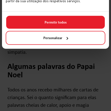
partir da sua utilização dos respetivos serviços.
cuidar da família e dos amigos,
perseverança na busca dos objetivos.
Permitir todos
As crianças aceitam mais facilmente essas
orientações quando as recebem de uma
Personalizar
figura pela qual nutrem enorme confiança e
simpatia.
Algumas palavras do Papai
Noel
Todos os anos recebo milhares de cartas de
crianças. Sei o quanto significam para elas
palavras cheias de calor, apoio e magia