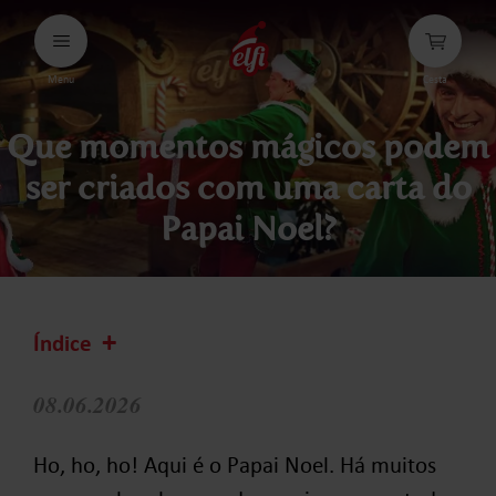
Avançar
para
conteúdos
Menu
Cesta
elfi
Que momentos mágicos podem
ser criados com uma carta do
Papai Noel?
Índice
08.06.2026
Ho, ho, ho! Aqui é o Papai Noel. Há muitos