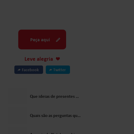
Peça aqui
Leve alegria
Facebook
Twitter
Que ideias de presentes para crianças o Papai Noel sugeriria?
Quais são as perguntas que as crianças mais costumam fazer ao Papai Noel?