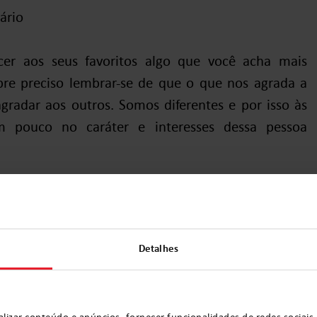
ário
cer aos seus favoritos algo que você acha mais
pre preciso lembrar-se de que o que nos agrada a
radar aos outros. Somos diferentes e por isso às
um pouco no caráter e interesses dessa pessoa
pre tem que ser material
xperiências, sobretudo aquelas vividas junto com
Detalhes
mais alegria. Seguem umas sugestões:
 sonhou visitar
lizar conteúdo e anúncios, fornecer funcionalidades de redes sociais 