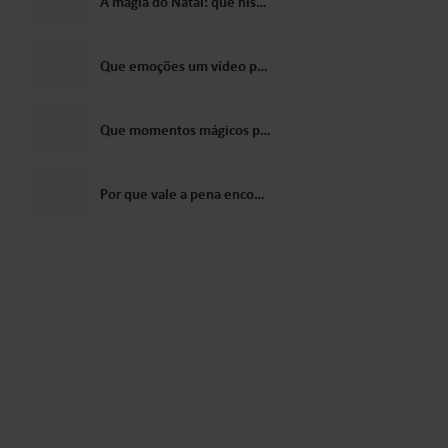
A magia do Natal: que histórias vale a pena contar às crianças sobre o Papai Noel?
Que emoções um vídeo personalizado do Papai Noel desperta nas crianças?
Que momentos mágicos podem ser criados com uma carta do Papai Noel?
Por que vale a pena encomendar um vídeo do Papai Noel como presente para uma criança?