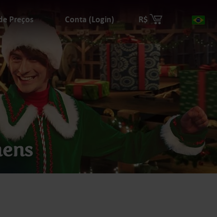
 de Preços
Conta (Login)
R$
Paí
mens