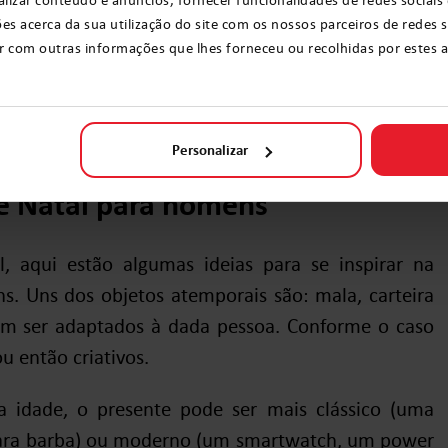
acerca da sua utilização do site com os nossos parceiros de redes so
 pessoas)
 com outras informações que lhes forneceu ou recolhidas por estes a p
à arte de presentear. Mergulhemos mais um bocado
Personalizar
de Natal para homens
l, aqui estão algumas ideias para se inspirar na
s. Uns dos objetos atemporais são: mala, carteira
viam ser adaptados à dada pessoa. Conforme o caso
u então criativos.
 idade, o presente pode ser mais clássico (uma
 para barba) ou moderno (um smartwatch, um power