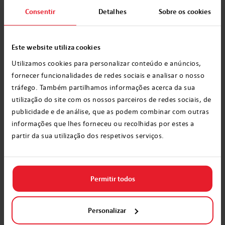
O melhor de ambos!
Consentir
Detalhes
Sobre os cookies
Independentemente do tempo e época do
Este website utiliza cookies
ano, é sempre o momento perfeito para ficar
Utilizamos cookies para personalizar conteúdo e anúncios,
festivo. Afinal, o natal significa passar tempo
fornecer funcionalidades de redes sociais e analisar o nosso
de qualidade com amigos e família,
tráfego. Também partilhamos informações acerca da sua
aproveitado uma comida fabulosa e
utilização do site com os nossos parceiros de redes sociais, de
agradecer pelo que é realmente importante.
publicidade e de análise, que as podem combinar com outras
informações que lhes forneceu ou recolhidas por estes a
partir da sua utilização dos respetivos serviços.
Aqui na Elfi, estamos felizes em ajudar a
entrar em contato com o bom velhinho e
organizar uma carta personalizada ou
Permitir todos
mensagem de vídeo. Afinal de contas, é natal
365 dias por ano na cidade natal do Papai
Personalizar
Noel!