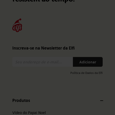
Inscreva-se na Newsletter da Elfi
Seu
Adicionar
endereço
de
Política de Dados da Elfi
e-
mail:
Produtos
Vídeo do Papai Noel