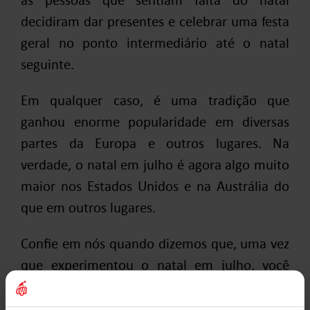
decidiram dar presentes e celebrar uma festa
geral no ponto intermediário até o natal
seguinte.
Em qualquer caso, é uma tradição que
ganhou enorme popularidade em diversas
partes da Europa e outros lugares. Na
verdade, o natal em julho é agora algo muito
maior nos Estados Unidos e na Austrália do
que em outros lugares.
Confie em nós quando dizemos que, uma vez
que experimentou o natal em julho, você
estará enfeitiçado par sempre!