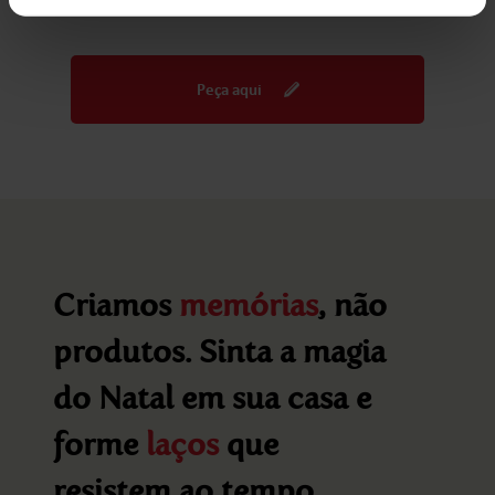
Peça aqui
Criamos
memórias
, não
produtos. Sinta a magia
do Natal em sua casa e
forme
laços
que
resistem ao tempo.