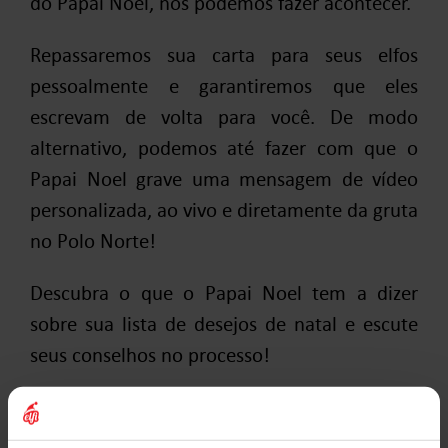
do Papai Noel, nós podemos fazer acontecer.
Repassaremos sua carta para seus elfos
pessoalmente e garantiremos que eles
escrevam de volta para você. De modo
alternativo, podemos até fazer com que o
Papai Noel grave uma mensagem de vídeo
personalizada, ao vivo e diretamente da gruta
no Polo Norte!
Descubra o que o Papai Noel tem a dizer
sobre sua lista de desejos de natal e escute
seus conselhos no processo!
Diversão festiva durante todo o ano