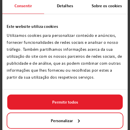
Primavera, verão, outono ou inverno,
Consentir
Detalhes
Sobre os cookies
acreditamos que a diversão festiva é algo que
pode ser aproveitado em qualquer momento
Este website utiliza cookies
do ano! Particularmente para crianças e
Utilizamos cookies para personalizar conteúdo e anúncios,
adultos, que desejam celebrar alegremente o
fornecer funcionalidades de redes sociais e analisar o nosso
natal todos os dias!
tráfego. Também partilhamos informações acerca da sua
utilização do site com os nossos parceiros de redes sociais, de
O natal 2018 pode estar um pouco longe,
publicidade e de análise, que as podem combinar com outras
informações que lhes forneceu ou recolhidas por estes a
mas não há momento melhor que agora,
partir da sua utilização dos respetivos serviços.
para deixar que o Papai Noel saiba que você
está se planejando!
Permitir todos
Entre em contato com nossos elfos hoje, para
aprender mais sobre os serviços festivos
Personalizar
anuais.