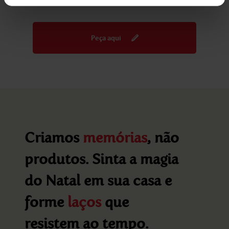
Peça aqui
Criamos
memórias
, não
produtos. Sinta a magia
do Natal em sua casa e
forme
laços
que
resistem ao tempo.