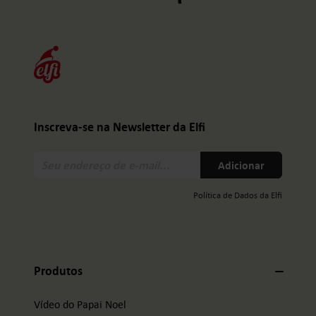
Inscreva-se na Newsletter da Elfi
Seu
Adicionar
endereço
de
Política de Dados da Elfi
e-
mail:
Produtos
Vídeo do Papai Noel