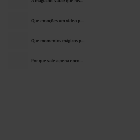
A magia do Natal: que histórias vale a pena contar às crianças sobre o Papai Noel?
Que emoções um vídeo personalizado do Papai Noel desperta nas crianças?
Que momentos mágicos podem ser criados com uma carta do Papai Noel?
Por que vale a pena encomendar um vídeo do Papai Noel como presente para uma criança?