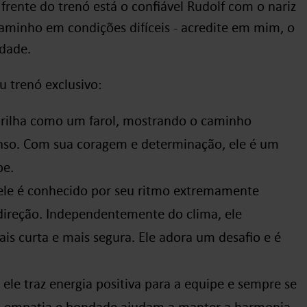
 frente do trenó está o confiável Rudolf com o nariz
aminho em condições difíceis - acredite em mim, o
rdade.
u trenó exclusivo:
 brilha como um farol, mostrando o caminho
so. Com sua coragem e determinação, ele é um
pe.
, ele é conhecido por seu ritmo extremamente
 direção. Independentemente do clima, ele
is curta e mais segura. Ele adora um desafio e é
 ele traz energia positiva para a equipe e sempre se
a empatia e bondade ajudam a manter a harmonia