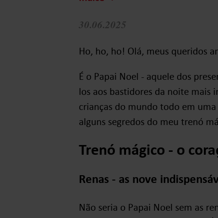
30.06.2025
Ho, ho, ho! Olá, meus queridos a
É o Papai Noel - aquele dos present
los aos bastidores da noite mais
crianças do mundo todo em uma no
alguns segredos do meu trenó má
Trenó mágico - o cor
Renas - as nove indispensáv
Não seria o Papai Noel sem as ren