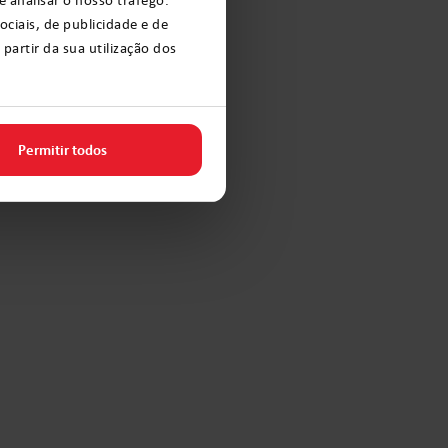
ciais, de publicidade e de
artir da sua utilização dos
Permitir todos