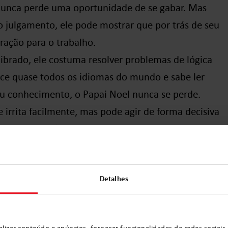
 nunca perde uma oportunidade de se gabar. Mas
julgamento, ele pode mostrar que por trás de seu
ração para o trabalho.
ilibrado, ele costuma resolver problemas de lógica
ece quase todos os idiomas do mundo e sabe ler
u conhecimento, o Papai Noel nunca se perde.
se irrita facilmente, mas pode agir de forma decisiva
rise. Embora às vezes possa ser rude, no fundo ele
com a equipe. Quando algo dá errado, ele
trar em ação.
Detalhes
s minhas renas tem habilidades únicas, desde a
rbulência mágica!
lizar conteúdo e anúncios, fornecer funcionalidades de redes sociais 