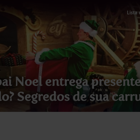
Lista
i Noel entrega present
? Segredos de sua car