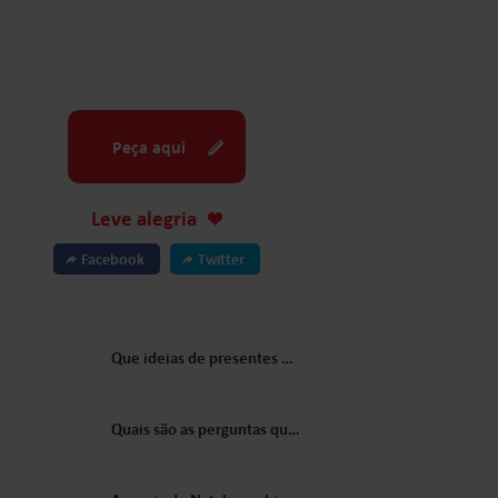
Peça aqui
Leve alegria
Facebook
Twitter
Que ideias de presentes para crianças o Papai Noel sugeriria?
Quais são as perguntas que as crianças mais costumam fazer ao Papai Noel?