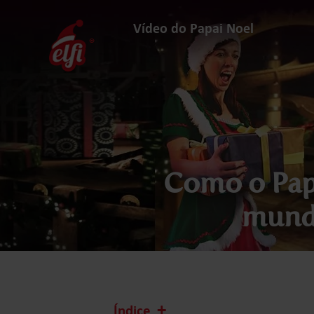
Avançar
para
Vídeo do Papai Noel
conteúdos
elfi
Como o Papa
mundo
Índice