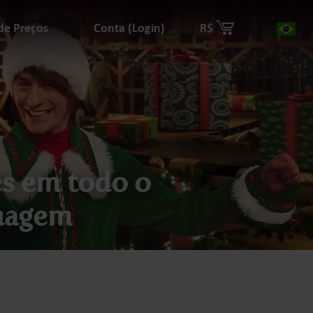
 de Preços
Conta (Login)
R$
Paí
es em todo o
ruagem