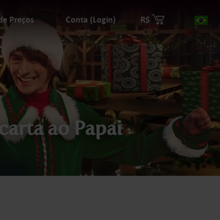
 de Preços
Conta (Login)
R$
Paí
carta ao Papai