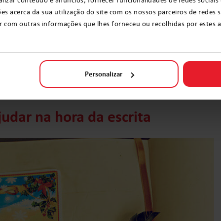
ento de magia no coração
dos pequenos, pois
acerca da sua utilização do site com os nossos parceiros de redes so
o que é simbólico, e, consequentemente,
 com outras informações que lhes forneceu ou recolhidas por estes a p
ais criativos e preparados para lidar com diversas
incrível, relembre sua infância e ajude seu filho a
Personalizar
ndo as dicas abaixo!
judar na hora da escrita