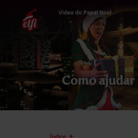
Avançar
para
Vídeo do Papai Noel
conteúdos
elfi
Como ajudar s
Índice