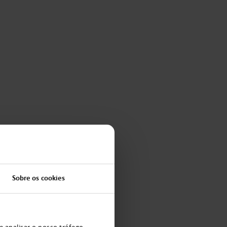
Sobre os cookies
e analisar o nosso tráfego.