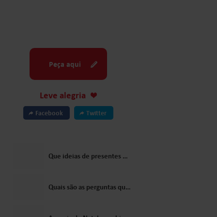
Peça aqui
Leve alegria
Facebook
Twitter
Que ideias de presentes para crianças o Papai Noel sugeriria?
Quais são as perguntas que as crianças mais costumam fazer ao Papai Noel?