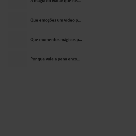
A magia do Natal: que histórias vale a pena contar às crianças sobre o Papai Noel?
Que emoções um vídeo personalizado do Papai Noel desperta nas crianças?
Que momentos mágicos podem ser criados com uma carta do Papai Noel?
Por que vale a pena encomendar um vídeo do Papai Noel como presente para uma criança?