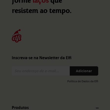
forme
laços
que
resistem ao tempo.
Inscreva-se na Newsletter da Elfi
Seu
Adicionar
endereço
de
Política de Dados da Elfi
e-
mail:
Produtos