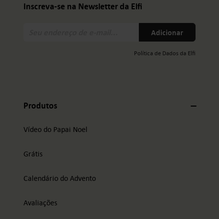
Inscreva-se na Newsletter da Elfi
Seu
Adicionar
endereço
de
Política de Dados da Elfi
e-
mail:
Produtos
Vídeo do Papai Noel
Grátis
Calendário do Advento
Avaliações