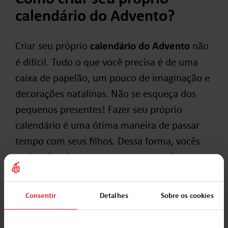
calendário do Advento?
Criar seu próprio
calendário do Advento
não
é difícil. Tudo o que você precisa é de uma
caixa de papelão, um pouco de imaginação e
decorações natalinas. Não se esqueça dos
pequenos presentes! Fazer seu próprio
calendário é uma ótima maneira de passar
tempo com seus filhos. Dessa forma, vocês
podem inspirar uns aos outros ou criar um
calendário exclusivo e personalizado para
uma pessoa querida.
Consentir
Detalhes
Sobre os cookies
Resumo