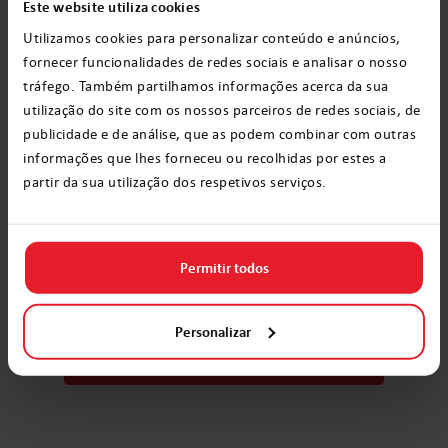
Este website utiliza cookies
O calendário do Advento
é um ótimo
Utilizamos cookies para personalizar conteúdo e anúncios,
fornecer funcionalidades de redes sociais e analisar o nosso
presente que é usado para contar os dias até
tráfego. Também partilhamos informações acerca da sua
o Natal. Podemos fazer nós mesmos e
utilização do site com os nossos parceiros de redes sociais, de
esconder doces nela, pequenos presentes
publicidade e de análise, que as podem combinar com outras
informações que lhes forneceu ou recolhidas por estes a
para cada dia ou comprá-lo pronto.
partir da sua utilização dos respetivos serviços.
Atualmente, há muitas opções de calendários
do Advento no mercado - com chás, produtos
de beleza e até mesmo vários gadgets
Permitir todos
Personalizar
Peça aqui