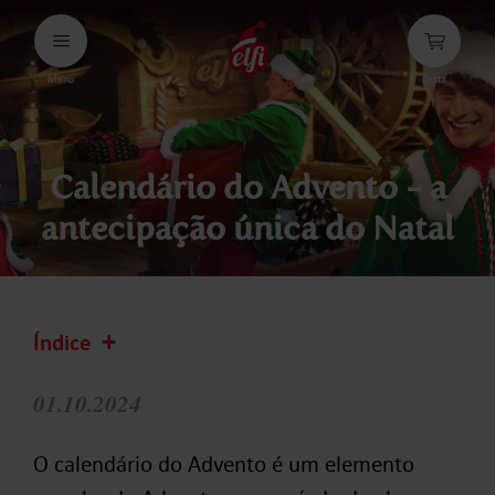
Avançar
para
conteúdos
Menu
Cesta
elfi
Calendário do Advento - a
antecipação única do Natal
Índice
01.10.2024
O calendário do Advento é um elemento