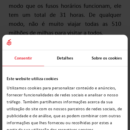
modo que os fusos horários funcionam, ele
tem um total de 31 horas. De qualquer
modo, não é muito viajar todas as 510
milhões de milhas para visitar a todos.
8 – A gruta do Papai Noel
Consentir
Detalhes
Sobre os cookies
Incrivelmente, o Papai Noel fez aparições em
shopping centers e lojas de departamentos
Este website utiliza cookies
por volta do ano 1900. Antes disso, ninguém
Utilizamos cookies para personalizar conteúdo e anúncios,
o viu em uma gruta que não estivesse
fornecer funcionalidades de redes sociais e analisar o nosso
localizada no Polo Norte.
tráfego. Também partilhamos informações acerca da sua
utilização do site com os nossos parceiros de redes sociais, de
9 – E quanto ao nome?
publicidade e de análise, que as podem combinar com outras
informações que lhes forneceu ou recolhidas por estes a
Por último, o Papai Noel é conhecido por
partir da sua utilização dos respetivos serviços.