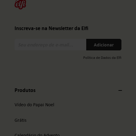
Inscreva-se na Newsletter da Elfi
Seu
Adicionar
endereço
de
Política de Dados da Elfi
e-
mail:
Produtos
Vídeo do Papai Noel
Grátis
Calendário do Advento